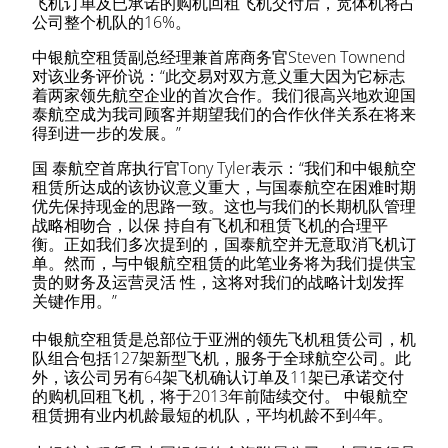
飞机订单及已承诺的购机回租飞机交付后，宽体机将占
公司整个机队的16%。
中银航空租赁副总经理兼首席商务官Steven Townend
对该业务评价说：“此交易对双方意义重大因为它标志
着两家领先航空企业的首次合作。我们很高兴地欢迎国
泰航空成为我司顾客并期望我们的合作伙伴关系在将来
得到进一步的发展。”
国 泰航空首席执行官Tony Tyler表示：“我们和中银航空
租赁所达成的该协议意义重大，与国泰航空在困难时期
优先保持现金的思路一致。这也与我们的长期机队管理
战略相吻合，以保 持自有飞机和租赁飞机的合理平
衡。正如我们多次提到的，国泰航空并无意取消飞机订
单。然而，与中银航空租赁的此笔业务将为我们提供宝
贵的财务及运营灵活 性，这将对我们的战略计划发挥
关键作用。”
中银航空租赁是总部位于亚洲的领先飞机租赁公司，机
队组合包括127架新型飞机，服务于全球航空公司。此
外，该公司另有64架飞机确认订单及11架已承诺交付
的购机回租飞机，将于2013年前陆续交付。 中银航空
租赁拥有业内机龄最短的机队，平均机龄不到4年。