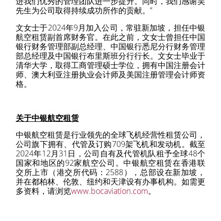
进我们优秀的管理团队进一步提升。同时，我们感谢吴
先生为公司取得持续成功所作的贡献。
”
文女士于
2024
年
9
月加入公司，常驻新加坡，担任中银
航空租赁副首席财务官。在此之前，文女士曾担任中国
银行财务管理部副总经理、中国银行悉尼分行财务管理
部总经理及中国银行布里斯班分行行长。文女士毕业于
清华大学，取得工商管理硕士学位，拥有中国注册会计
师、澳大利亚注册执业会计师及美国注册管理会计师资
格。
关于中银航空租赁
中银航空租赁是行业领先的全球飞机经营性租赁公司，
公司旗下拥有、代管及订购
709
架
飞机
和发动机。
截至
2024
年
12
月
31
日，公司自有及代管机队租予全球
48
个
国家和地区的
92
家航空公司。中银航空租赁在香港联
交所上市（
港交所
代码：
2588
），总部设在新加坡，
并在都柏林、伦敦、纽约和天津设有办事机构。如需更
多资料，请浏览
www.bocaviation.com
。