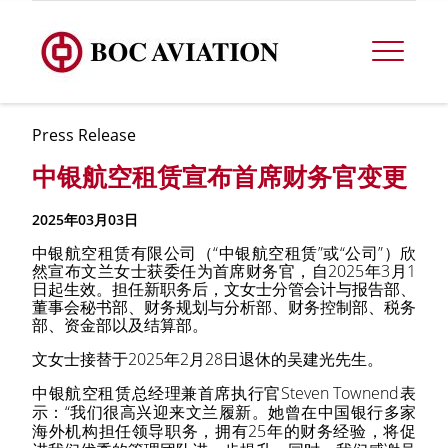
Press Release
中银航空租赁宣布首席财务官变更
2025年03月03日
中银航空租赁有限公司（
“
中银航空租赁
”
或
“
公司
”
）欣
然宣布文兰女士获委任为首席财务官，自
2025
年
3
月
1
日起生效。担任新职务后，文女士分管会计与报告部、
董事会秘书部、财务规划与分析部、财务控制部、税务
部、资金部以及结算部。
文女士接替于
2025
年
2
月
28
日退休的吴建光先生。
中银航空租赁总经理兼首席执行官
Steven Townend
表
示：
“
我们很高兴迎来文兰履新。她曾在中国银行多家
海外机构担任领导职务，拥有
25
年的财务经验，将促