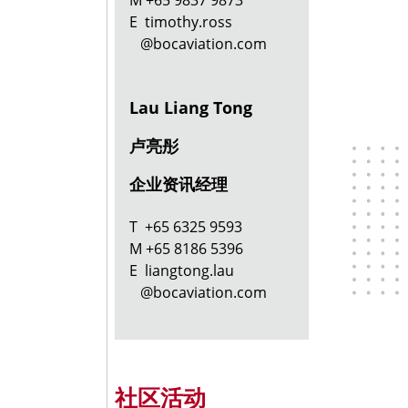
E timothy.ross
@bocaviation.com
Lau Liang Tong
卢亮彤
企业资讯
经理
T +65 6325 9593
M +65 8186 5396
E liangtong.lau
@bocaviation.com
社区活动